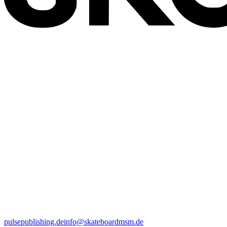
pulsepublishing.de
info@skateboardmsm.de