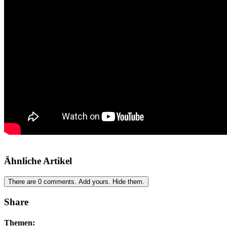
Ähnliche Artikel
There are
0
comments.
Add yours.
Hide them.
Share
Themen: