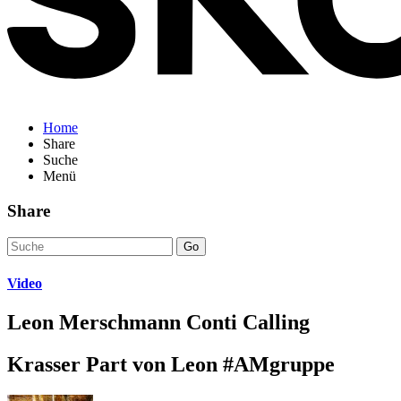
Home
Share
Suche
Menü
Share
Go
Video
Leon Merschmann Conti Calling
Krasser Part von Leon #AMgruppe