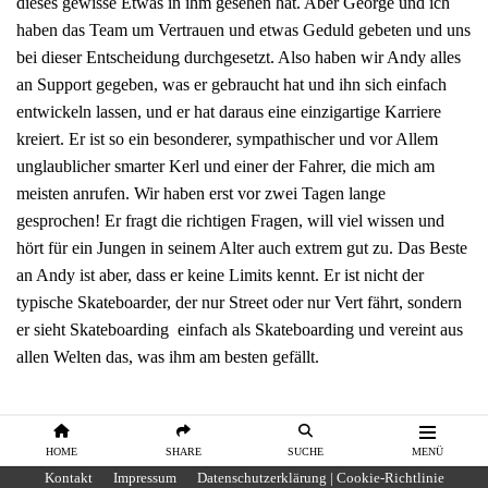
dieses gewisse Etwas in ihm gesehen hat. Aber George und ich
haben das Team um Vertrauen und etwas Geduld gebeten und uns
bei dieser Entscheidung durchgesetzt. Also haben wir Andy alles
an Support gegeben, was er gebraucht hat und ihn sich einfach
entwickeln lassen, und er hat daraus eine einzigartige Karriere
kreiert. Er ist so ein besonderer, sympathischer und vor Allem
unglaublicher smarter Kerl und einer der Fahrer, die mich am
meisten anrufen. Wir haben erst vor zwei Tagen lange
gesprochen! Er fragt die richtigen Fragen, will viel wissen und
hört für ein Jungen in seinem Alter auch extrem gut zu. Das Beste
an Andy ist aber, dass er keine Limits kennt. Er ist nicht der
typische Skateboarder, der nur Street oder nur Vert fährt, sondern
er sieht Skateboarding einfach als Skateboarding und vereint aus
allen Welten das, was ihm am besten gefällt.
HOME
SHARE
SUCHE
MENÜ
Kontakt
Impressum
Datenschutzerklärung | Cookie-Richtlinie