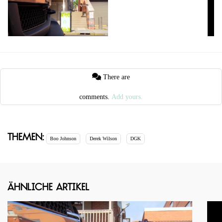
There are
comments.
Add yours.
Themen:
Boo Johnson
Derek Wilson
DGK
Ähnliche Artikel