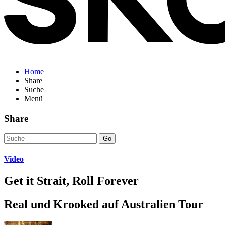
Home
Share
Suche
Menü
Share
Go
Video
Get it Strait, Roll Forever
Real und Krooked auf Australien Tour