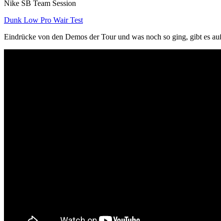
Nike SB Team Session
Dunk Low Pro Wair Test
Eindrücke von den Demos der Tour und was noch so ging, gibt es auß