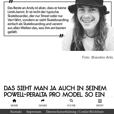
Foto: Brandon Artis.
Das sieht man ja auch in seinem
Powell-Peralta Pro Model. So ein
krassen Mix Up Shape hat es ja
HOME
SHARE
SUCHE
MENÜ
auch noch nie gegeben.
Kontakt
Impressum
Datenschutzerklärung | Cookie-Richtlinie