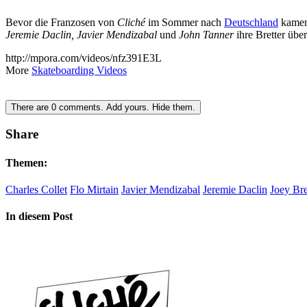
Bevor die Franzosen von
Cliché
im Sommer nach
Deutschland
kamen,
Jeremie Daclin, Javier Mendizabal
und
John Tanner
ihre Bretter übe
http://mpora.com/videos/nfz391E3L
More
Skateboarding Videos
There are
0
comments.
Add yours.
Hide them.
Share
Themen:
Charles Collet
Flo Mirtain
Javier Mendizabal
Jeremie Daclin
Joey Bre
In diesem Post