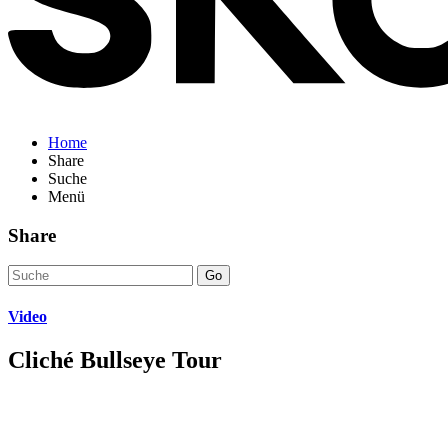
Home
Share
Suche
Menü
Share
Go
Video
Cliché Bullseye Tour