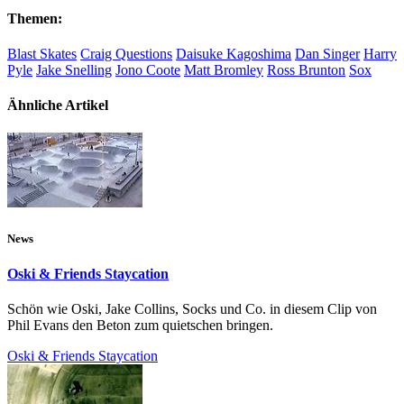
Themen:
Blast Skates
Craig Questions
Daisuke Kagoshima
Dan Singer
Harry
Pyle
Jake Snelling
Jono Coote
Matt Bromley
Ross Brunton
Sox
Ähnliche Artikel
News
Oski & Friends Staycation
Schön wie Oski, Jake Collins, Socks und Co. in diesem Clip von
Phil Evans den Beton zum quietschen bringen.
Oski & Friends Staycation