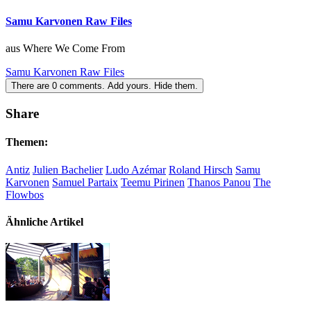
Samu Karvonen Raw Files
aus Where We Come From
Samu Karvonen Raw Files
There are
0
comments.
Add yours.
Hide them.
Share
Themen:
Antiz
Julien Bachelier
Ludo Azémar
Roland Hirsch
Samu
Karvonen
Samuel Partaix
Teemu Pirinen
Thanos Panou
The
Flowbos
Ähnliche Artikel