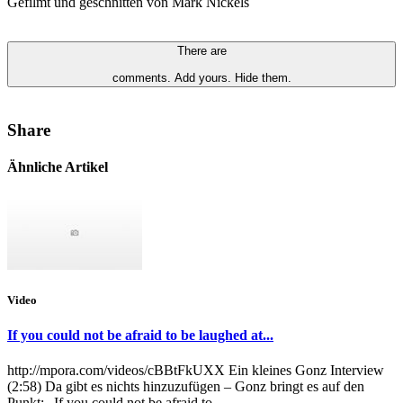
Gefilmt und geschnitten von Mark Nickels
There are
comments.
Add yours.
Hide them.
Share
Ähnliche Artikel
Video
If you could not be afraid to be laughed at...
http://mpora.com/videos/cBBtFkUXX Ein kleines Gonz Interview
(2:58) Da gibt es nichts hinzuzufügen – Gonz bringt es auf den
Punkt: „If you could not be afraid to...