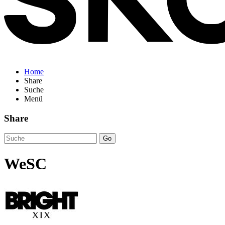
Home
Share
Suche
Menü
Share
Go
WeSC