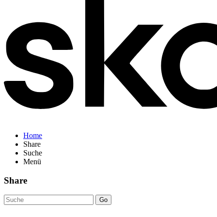
Home
Share
Suche
Menü
Share
Go