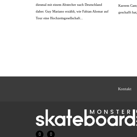
diesmal mit einem Abstecher nach Deutschland
Kareem Campb
daher. Guy Mariano erzählt, wie Fabian Alomar auf
geschafft hat, 
Tour eine Hochzeitsgesellschaft...
Kontakt