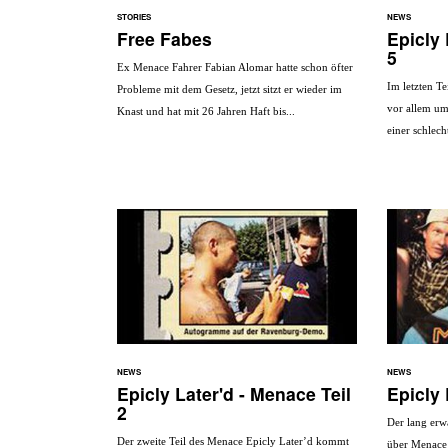
STORIES
NEWS
Free Fabes
Epicly 
5
Ex Menace Fahrer Fabian Alomar hatte schon öfter
Im letzten Te
Probleme mit dem Gesetz, jetzt sitzt er wieder im
vor allem um
Knast und hat mit 26 Jahren Haft bis...
einer schlech
NEWS
NEWS
Epicly Later'd - Menace Teil
Epicly 
2
Der lang erwa
Der zweite Teil des Menace Epicly Later’d kommt
über Menace 