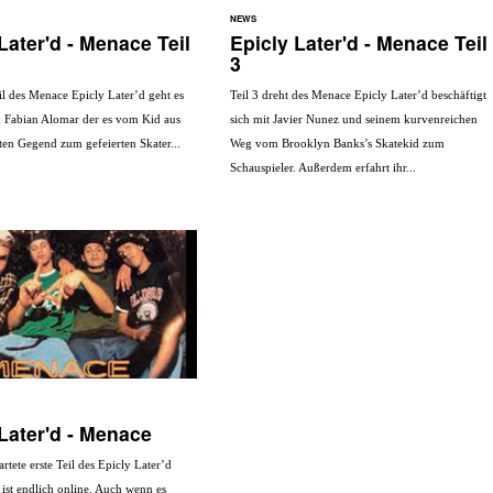
NEWS
Later'd - Menace Teil
Epicly Later'd - Menace Teil
3
il des Menace Epicly Later’d geht es
Teil 3 dreht des Menace Epicly Later’d beschäftigt
 Fabian Alomar der es vom Kid aus
sich mit Javier Nunez und seinem kurvenreichen
ten Gegend zum gefeierten Skater...
Weg vom Brooklyn Banks’s Skatekid zum
Schauspieler. Außerdem erfahrt ihr...
Later'd - Menace
rtete erste Teil des Epicly Later’d
ist endlich online. Auch wenn es