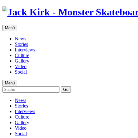
Menü
News
Stories
Interviews
Culture
Gallery
Video
Social
Menü
Go
News
Stories
Interviews
Culture
Gallery
Video
Social