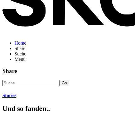
Home
Share
Suche
Menü
Share
Go
Stories
Und so fanden..