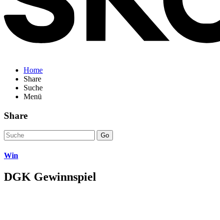
Home
Share
Suche
Menü
Share
Go
Win
DGK Gewinnspiel