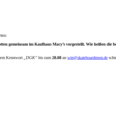
rten:
en gemeinsam im Kaufhaus Macy’s vorgestellt. Wie heißen die b
r dem Kennwort
„DGK“
bis zum
28.08
an
win@skateboardmsm.de
schi