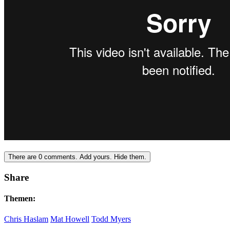
There are
0
comments.
Add yours.
Hide them.
Share
Themen:
Chris Haslam
Mat Howell
Todd Myers