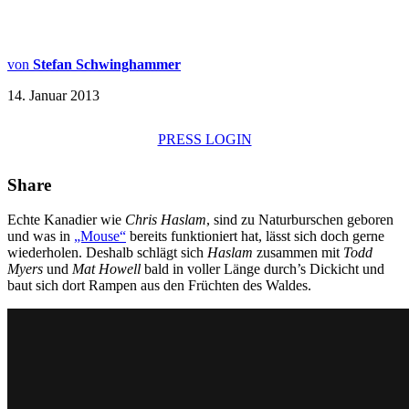
von
Stefan Schwinghammer
14. Januar 2013
PRESS LOGIN
Share
Echte Kanadier wie
Chris Haslam
, sind zu Naturburschen geboren
und was in
„Mouse“
bereits funktioniert hat, lässt sich doch gerne
wiederholen. Deshalb schlägt sich
Haslam
zusammen mit
Todd
Myers
und
Mat Howell
bald in voller Länge durch’s Dickicht und
baut sich dort Rampen aus den Früchten des Waldes.