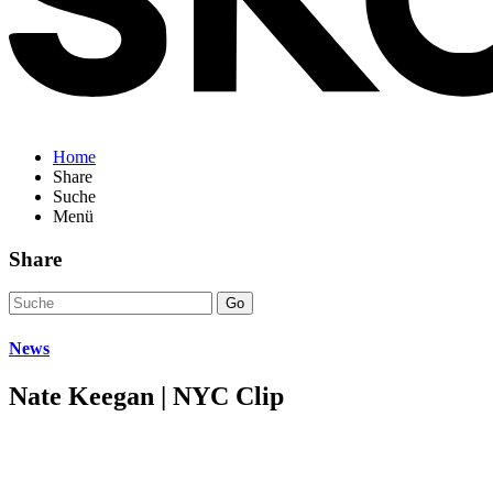
Home
Share
Suche
Menü
Share
Go
News
Nate Keegan | NYC Clip