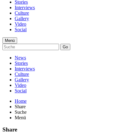
Stories
Interviews
Culture
Gallery
Video
Social
Menü
Go
News
Stories
Interviews
Culture
Gallery
Video
Social
Home
Share
Suche
Menü
Share