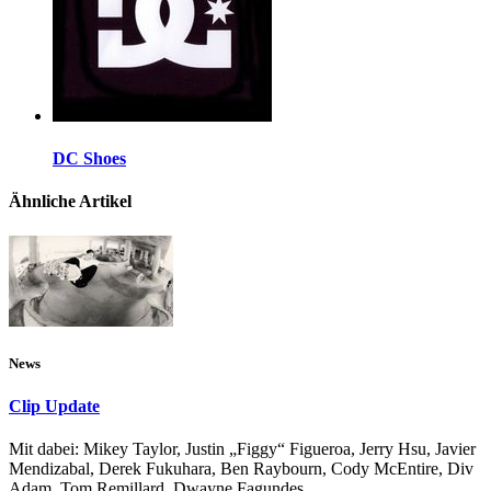
DC Shoes
Ähnliche Artikel
News
Clip Update
Mit dabei: Mikey Taylor, Justin „Figgy“ Figueroa, Jerry Hsu, Javier
Mendizabal, Derek Fukuhara, Ben Raybourn, Cody McEntire, Div
Adam, Tom Remillard, Dwayne Fagundes…