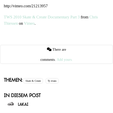
http://vimeo.com/21213957
TWS 2010 Skate & Create Documentary Part 3
from
Chris
Thiessen
on
Vimeo
.
There are
comments.
Add yours.
Themen:
Skate & Create
Ty evans
In diesem Post
Lakai