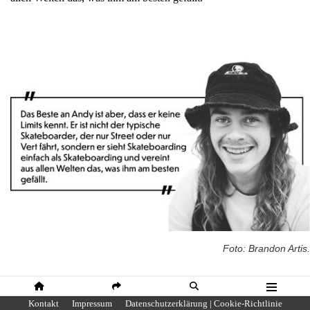
Foto: Brandon Artis.
HOME
SHARE
SUCHE
MENÜ
Kontakt
Impressum
Datenschutzerklärung | Cookie-Richtlinie