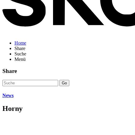
Home
Share
Suche
Menü
Share
Go
News
Horny