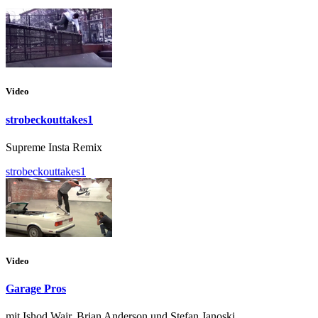
Video
strobeckouttakes1
Supreme Insta Remix
strobeckouttakes1
Video
Garage Pros
mit Ishod Wair, Brian Anderson und Stefan Janoski