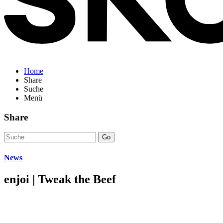
Home
Share
Suche
Menü
Share
Go
News
enjoi | Tweak the Beef