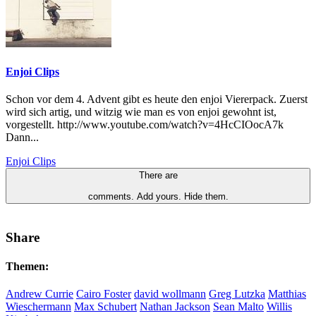
Enjoi Clips
Schon vor dem 4. Advent gibt es heute den enjoi Viererpack. Zuerst
wird sich artig, und witzig wie man es von enjoi gewohnt ist,
vorgestellt. http://www.youtube.com/watch?v=4HcCIOocA7k
Dann...
Enjoi Clips
There are
comments.
Add yours.
Hide them.
Share
Themen:
Andrew Currie
Cairo Foster
david wollmann
Greg Lutzka
Matthias
Wieschermann
Max Schubert
Nathan Jackson
Sean Malto
Willis