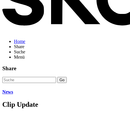
Home
Share
Suche
Menü
Share
Go
News
Clip Update