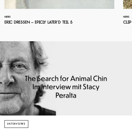
NEWS
NEWS
Eric Dressen – Epicly Later’d Teil 5
Clip
INTERVIEWS