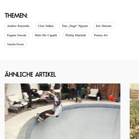
Themen:
Andrew Reynolds
Clint Walker
Don „Nuge“ Nguyen
Eric Dressen
Eugene Stewart
Mike Mo Capaldi
Phillip Marshall
Pontus Alv
Sascha Ewest
Ähnliche Artikel