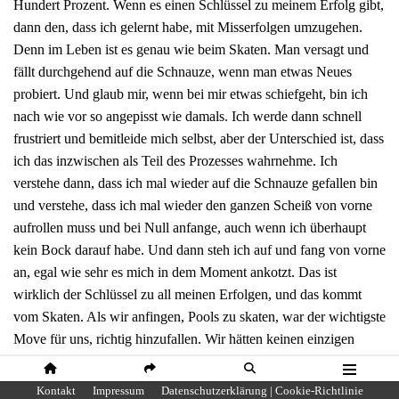
Hundert Prozent. Wenn es einen Schlüssel zu meinem Erfolg gibt,
dann den, dass ich gelernt habe, mit Misserfolgen umzugehen.
Denn im Leben ist es genau wie beim Skaten. Man versagt und
fällt durchgehend auf die Schnauze, wenn man etwas Neues
probiert. Und glaub mir, wenn bei mir etwas schiefgeht, bin ich
nach wie vor so angepisst wie damals. Ich werde dann schnell
frustriert und bemitleide mich selbst, aber der Unterschied ist, dass
ich das inzwischen als Teil des Prozesses wahrnehme. Ich
verstehe dann, dass ich mal wieder auf die Schnauze gefallen bin
und verstehe, dass ich mal wieder den ganzen Scheiß von vorne
aufrollen muss und bei Null anfange, auch wenn ich überhaupt
kein Bock darauf habe. Und dann steh ich auf und fang von vorne
an, egal wie sehr es mich in dem Moment ankotzt. Das ist
wirklich der Schlüssel zu all meinen Erfolgen, und das kommt
vom Skaten. Als wir anfingen, Pools zu skaten, war der wichtigste
Move für uns, richtig hinzufallen. Wir hätten keinen einzigen
neuen Trick probieren können, wenn wir vorher nicht verstanden
hätten, uns richtig auf dem Beton abzurollen. Stell dir mal vor du
HOME
SHARE
SUCHE
MENÜ
Kontakt
Impressum
Datenschutzerklärung | Cookie-Richtlinie