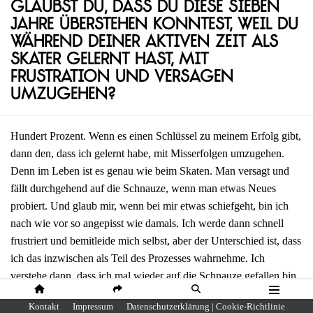
Glaubst du, dass du diese sieben
Jahre überstehen konntest, weil du
während deiner aktiven Zeit als
Skater gelernt hast, mit
Frustration und Versagen
umzugehen?
Hundert Prozent. Wenn es einen Schlüssel zu meinem Erfolg gibt,
dann den, dass ich gelernt habe, mit Misserfolgen umzugehen.
Denn im Leben ist es genau wie beim Skaten. Man versagt und
fällt durchgehend auf die Schnauze, wenn man etwas Neues
probiert. Und glaub mir, wenn bei mir etwas schiefgeht, bin ich
nach wie vor so angepisst wie damals. Ich werde dann schnell
frustriert und bemitleide mich selbst, aber der Unterschied ist, dass
ich das inzwischen als Teil des Prozesses wahrnehme. Ich
verstehe dann, dass ich mal wieder auf die Schnauze gefallen bin
und verstehe, dass ich mal wieder den ganzen Scheiß von vorne
HOME
SHARE
SUCHE
MENÜ
Kontakt
Impressum
Datenschutzerklärung | Cookie-Richtlinie
aufrollen muss und bei Null anfange, auch wenn ich überhaupt