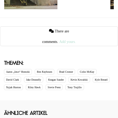
There are
comments.
Add yours.
Themen:
Aaron „Jaws“ Homoki
Ben Raybourn
Brad Cromer
Colin McKay
David Clark
Jake Donnelly
Keagan Sauder
Kevin Kowalski
Kyle Berard
Nyjah Huston
Riley Hawk
Stevie Perez
Tony Trujillo
Ähnliche Artikel