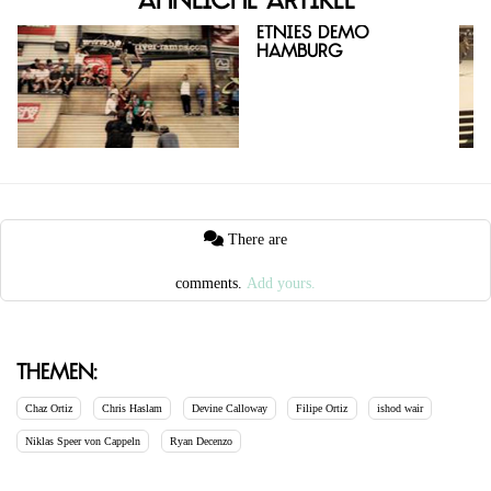
Ähnliche Artikel
Etnies Demo
Hamburg
There are
comments.
Add yours.
Themen:
Chaz Ortiz
Chris Haslam
Devine Calloway
Filipe Ortiz
ishod wair
Niklas Speer von Cappeln
Ryan Decenzo