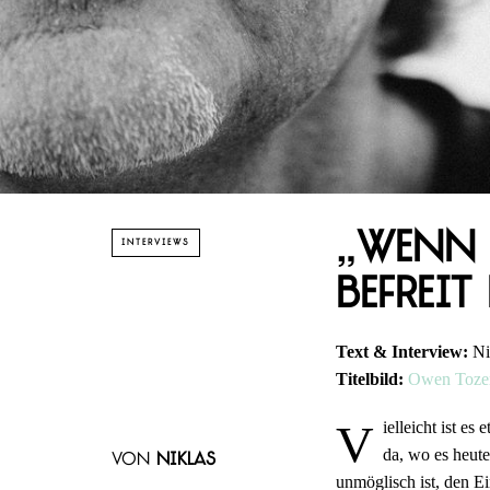
„Wenn 
INTERVIEWS
befreit
Text & Interview:
Ni
Titelbild:
Owen Toze
V
ielleicht ist e
da, wo es heute
von
Niklas
unmöglisch ist, den E