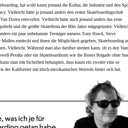
teboarding, hat wohl kaum jemand die Kultur, die Industrie und den Spo
acy. Vielleicht hätte ja jemand anders den ersten Skateboardingschuh
an Doren entworfen. Vielleicht hätte auch jemand anders das erste
edreht und die größte Skatefirma der 80er Jahre mitgegründet. Vielleic
d anders ein paar unbekannte Teenager namens Tony Hawk, Steve
 Mullen entdeckt und ihnen die Möglichkeit gegeben, Skateboarding a
ben. Vielleicht. Während man also darüber streiten kann, ob es den Van
owell-Peralta oder ein Skateboardteam wie die Bones Brigade ohne Sta
, kann man mit Sicherheit behaupten, dass kaum ein zweiter eine so
ie der Kalifornier mit irisch-mexikanischen Wurzeln hinter sich hat.