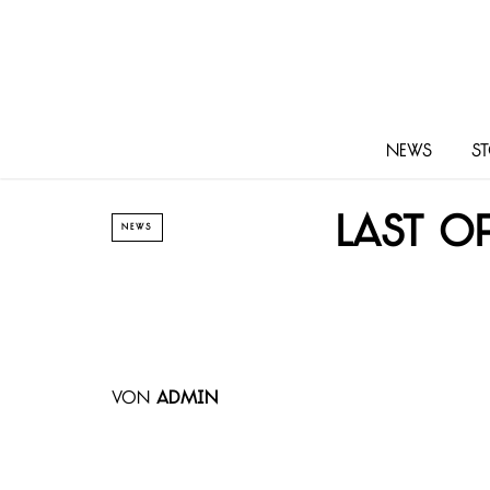
News
St
Last o
NEWS
von
admin