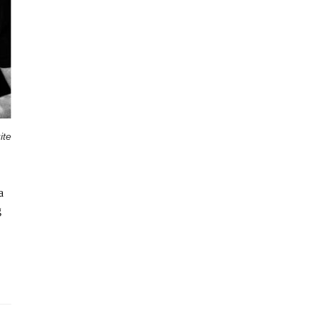
ite
a
g