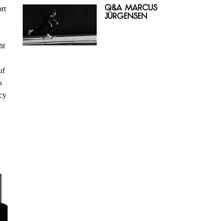
Q&A Marcus
rt
Jürgensen
ht
uf
s
cy