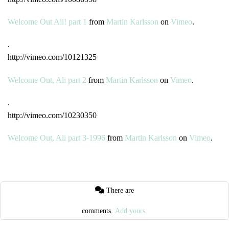
Welcome Out Ali! part 1
from
Martin Karlsson
on
Vimeo
.
.
http://vimeo.com/10121325
Welcome Out, Ali part 2
from
Martin Karlsson
on
Vimeo
.
.
http://vimeo.com/10230350
Welcome Out, Ali part 3-1996
from
Martin Karlsson
on
Vimeo
.
There are
comments.
Add yours.