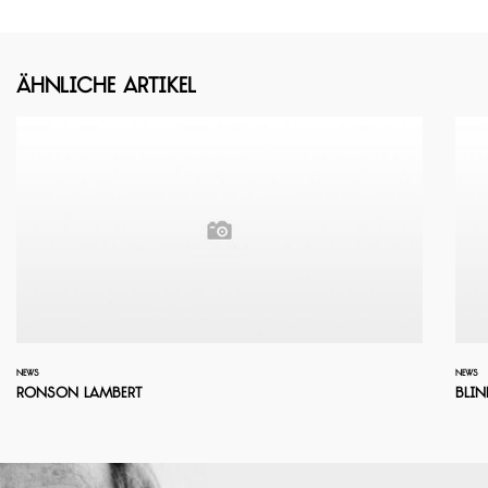
Ähnliche Artikel
NEWS
NEWS
Ronson Lambert
Bli