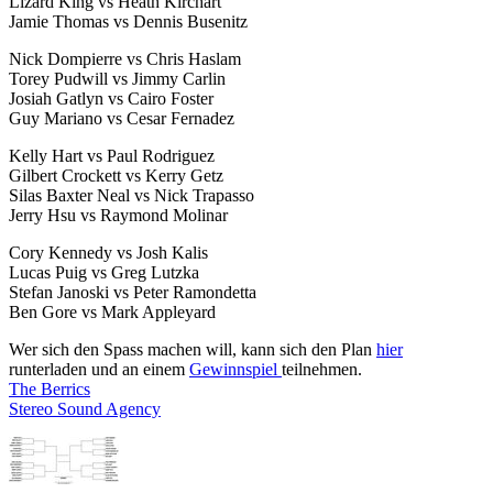
Lizard King vs Heath Kirchart
Jamie Thomas vs Dennis Busenitz
Nick Dompierre vs Chris Haslam
Torey Pudwill vs Jimmy Carlin
Josiah Gatlyn vs Cairo Foster
Guy Mariano vs Cesar Fernadez
Kelly Hart vs Paul Rodriguez
Gilbert Crockett vs Kerry Getz
Silas Baxter Neal vs Nick Trapasso
Jerry Hsu vs Raymond Molinar
Cory Kennedy vs Josh Kalis
Lucas Puig vs Greg Lutzka
Stefan Janoski vs Peter Ramondetta
Ben Gore vs Mark Appleyard
Wer sich den Spass machen will, kann sich den Plan
hier
runterladen und an einem
Gewinnspiel
teilnehmen.
The Berrics
Stereo Sound Agency