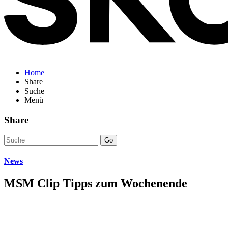
Home
Share
Suche
Menü
Share
Go
News
MSM Clip Tipps zum Wochenende