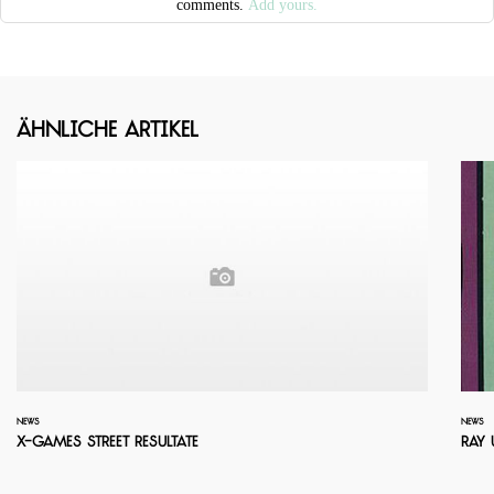
comments.
Add yours.
Ähnliche Artikel
NEWS
NEWS
X-Games Street Resultate
Ray 