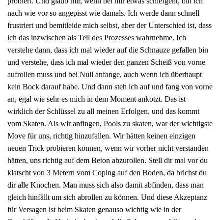
probiert. Und glaub mir, wenn bei mir etwas schiefgeht, bin ich
nach wie vor so angepisst wie damals. Ich werde dann schnell
frustriert und bemitleide mich selbst, aber der Unterschied ist, dass
ich das inzwischen als Teil des Prozesses wahrnehme. Ich
verstehe dann, dass ich mal wieder auf die Schnauze gefallen bin
und verstehe, dass ich mal wieder den ganzen Scheiß von vorne
aufrollen muss und bei Null anfange, auch wenn ich überhaupt
kein Bock darauf habe. Und dann steh ich auf und fang von vorne
an, egal wie sehr es mich in dem Moment ankotzt. Das ist
wirklich der Schlüssel zu all meinen Erfolgen, und das kommt
vom Skaten. Als wir anfingen, Pools zu skaten, war der wichtigste
Move für uns, richtig hinzufallen. Wir hätten keinen einzigen
neuen Trick probieren können, wenn wir vorher nicht verstanden
hätten, uns richtig auf dem Beton abzurollen. Stell dir mal vor du
klatscht von 3 Metern vom Coping auf den Boden, da brichst du
dir alle Knochen. Man muss sich also damit abfinden, dass man
gleich hinfällt um sich abrollen zu können. Und diese Akzeptanz
für Versagen ist beim Skaten genauso wichtig wie in der