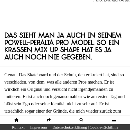
Foto: Brandon Artis.
Das sieht man ja auch in seinem
Powell-Peralta Pro Model. So ein
krassen Mix Up Shape hat es ja
auch noch nie gegeben.
Genau. Das Skateboard und der Schuh, den er kreiert hat, sind so
verschieden, von dem, was alle anderen Pros machen. Er ist
wirklich ein Original und versucht nicht irgendjemanden zu
imitieren. Er ist auch noch genauso nahbar wie am ersten Tag und
bläst sein Ego oder seine Identität nicht zu sehr auf. Er ist
tatsächlich sogar einer der Gründe, die mich wieder zurück zum
Skateboarden gebracht haben, weil es einfach so viel Spaß macht,
mit ihm zu arbeiten. Genauso wie ihm zuzuschauen einfach Spaß
HOME
SHARE
SUCHE
MENÜ
Kontakt
Impressum
Datenschutzerklärung | Cookie-Richtlinie