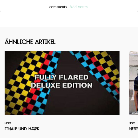
comments.
Add yours.
Ähnliche Artikel
NEWS
NEWS
Finale und Hawk
Nest