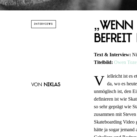
„Wenn 
INTERVIEWS
befreit
Text & Interview:
Ni
Titelbild:
Owen Toze
V
ielleicht ist e
da, wo es heute
von
Niklas
unmöglisch ist, den E
definieren ist wie Ska
so sehr geprägt wie St
zusammen mit Steven V
Skateboarding Video g
hätte ja sogar jeman