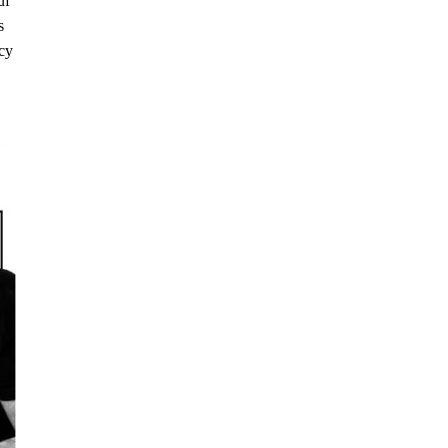
uf
s
cy