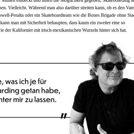
 Mullen entdeckt und ihnen die Möglichkeit gegeben, Skateboarding a
ben. Vielleicht. Während man also darüber streiten kann, ob es den Van
owell-Peralta oder ein Skateboardteam wie die Bones Brigade ohne Sta
, kann man mit Sicherheit behaupten, dass kaum ein zweiter eine so
ie der Kalifornier mit irisch-mexikanischen Wurzeln hinter sich hat.