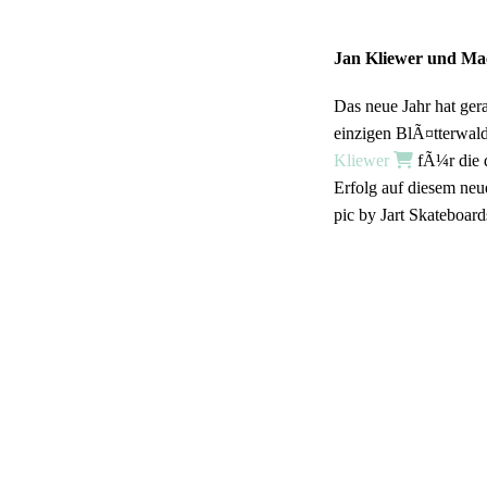
Jan Kliewer und Ma
Das neue Jahr hat ge
einzigen BlÃ¤tterwald
Kliewer
fÃ¼r die 
Erfolg auf diesem ne
pic by Jart Skateboard