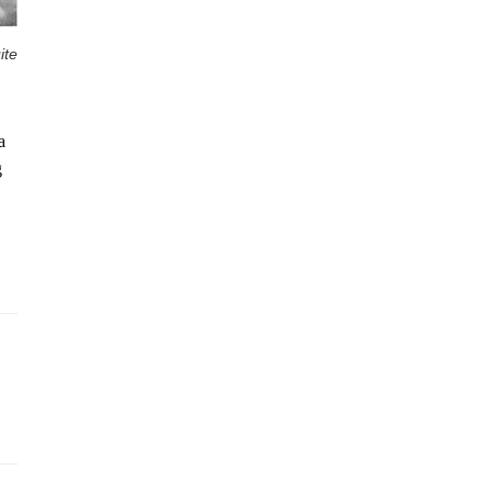
ite
a
g