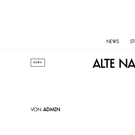
News
St
Alte N
NEWS
von
admin