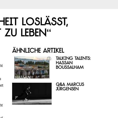
it loslässt,
 zu leben“
Ähnliche Artikel
Talking Talents:
Hassan
ht
Boussalham
u
Q&A Marcus
rt
Jürgensen
ht