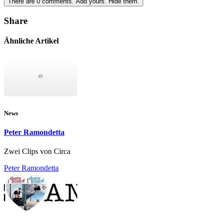
There are
0
comments.
Add yours.
Hide them.
Share
Ähnliche Artikel
News
Peter Ramondetta
Zwei Clips von Circa
Peter Ramondetta