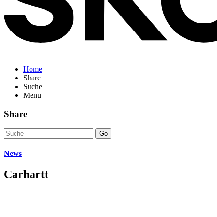
Home
Share
Suche
Menü
Share
Go
News
Carhartt