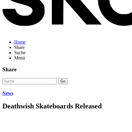
Home
Share
Suche
Menü
Share
Go
News
Deathwish Skateboards Released