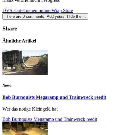
Matix veröffentlicht „Progress“
DVS startet neuen online Wrap Store
There are
0
comments.
Add yours.
Hide them.
Share
Ähnliche Artikel
News
Bob Burnquists Megaramp und Trainwreck reedit
Wer das nötige Kleingeld hat
Bob Burnquists Megaramp und Trainwreck reedit