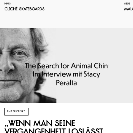
NEWS
NEWS
Cliché Skateboards
Mal
INTERVIEWS
„Wenn man seine
Vergangenheit loslässt,