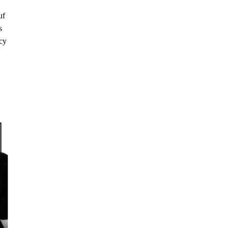
uf
s
cy