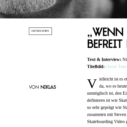
„Wenn 
INTERVIEWS
befreit
Text & Interview:
Ni
Titelbild:
Owen Toze
V
ielleicht ist e
da, wo es heute
von
Niklas
unmöglisch ist, den E
definieren ist wie Ska
so sehr geprägt wie St
zusammen mit Steven V
Skateboarding Video g