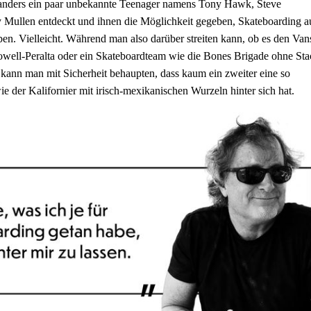
d anders ein paar unbekannte Teenager namens Tony Hawk, Steve
 Mullen entdeckt und ihnen die Möglichkeit gegeben, Skateboarding a
ben. Vielleicht. Während man also darüber streiten kann, ob es den Van
owell-Peralta oder ein Skateboardteam wie die Bones Brigade ohne Sta
, kann man mit Sicherheit behaupten, dass kaum ein zweiter eine so
ie der Kalifornier mit irisch-mexikanischen Wurzeln hinter sich hat.