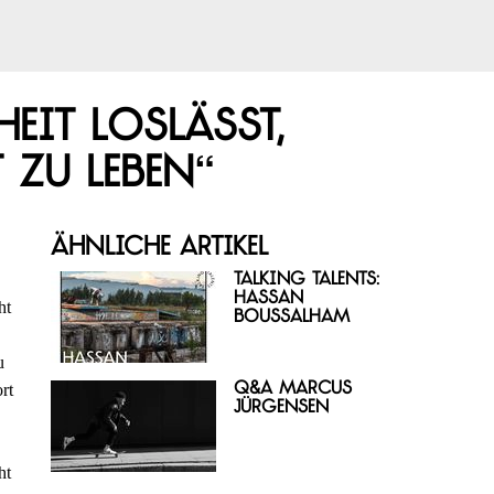
it loslässt,
 zu leben“
Ähnliche Artikel
Talking Talents:
Hassan
ht
Boussalham
u
Q&A Marcus
rt
Jürgensen
ht