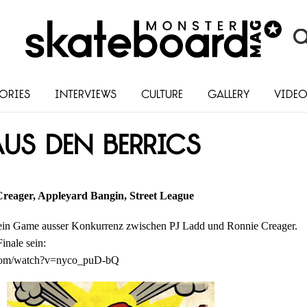
ories
Interviews
Culture
Gallery
Vide
aus den Berrics
reager, Appleyard Bangin, Street League
s ein Game ausser Konkurrenz zwischen PJ Ladd und Ronnie Creager.
inale sein:
.com/watch?v=nyco_puD-bQ