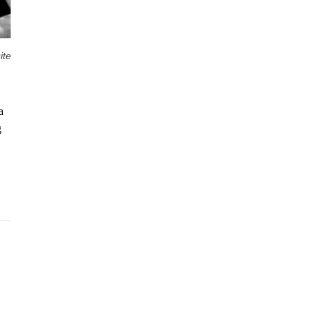
ite
a
g