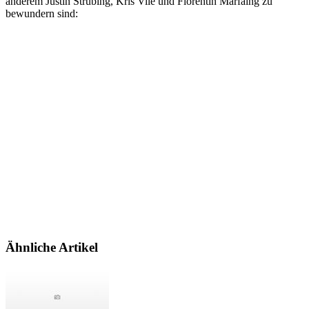
anderem Justin Strubing, Kris Vile und Florentin Marfaing zu
bewundern sind:
Ähnliche Artikel