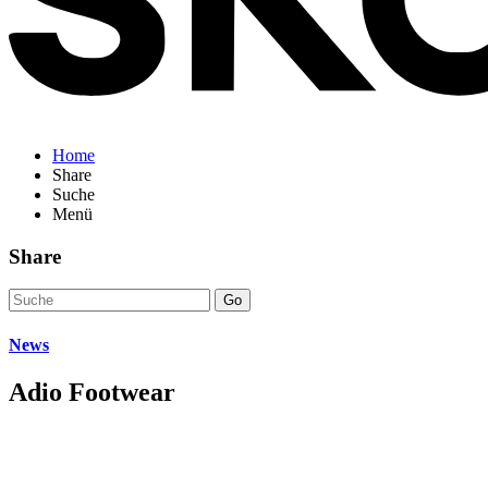
Home
Share
Suche
Menü
Share
Go
News
Adio Footwear