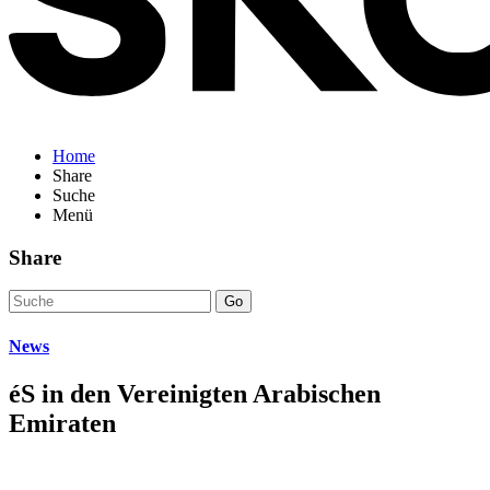
Home
Share
Suche
Menü
Share
Go
News
éS in den Vereinigten Arabischen
Emiraten