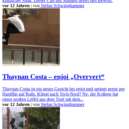
kindischer Spaß. Dieser Clip aus Spanien liefert den Beweis.
vor 12 Jahren
|
von
Stefan Schwinghammer
Thaynan Costa – enjoi „Oververt“
Thaynan Costa ist ein neues Gesicht bei enjoi und springt gerne per
Hardflip auf Rails. Klingt nach Tech-Nerd? Ne, der Kollege hat
einen großen Löffel aus dem Topf mit dem...
vor 12 Jahren
|
von
Stefan Schwinghammer