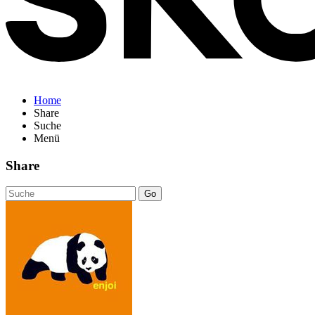
Home
Share
Suche
Menü
Share
Go