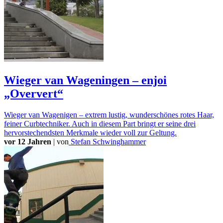
Wieger van Wageningen – enjoi
„Oververt“
Wieger van Wagenigen – extrem lustig, wunderschönes rotes Haar,
feiner Curbtechniker. Auch in diesem Part bringt er seine drei
hervorstechendsten Merkmale wieder voll zur Geltung.
vor 12 Jahren
|
von
Stefan Schwinghammer