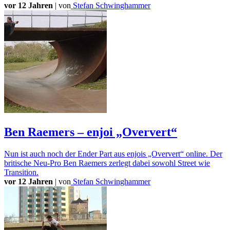
vor 12 Jahren
|
von
Stefan Schwinghammer
Ben Raemers – enjoi „Oververt“
Nun ist auch noch der Ender Part aus enjois „Oververt“ online. Der
britische Neu-Pro Ben Raemers zerlegt dabei sowohl Street wie
Transition.
vor 12 Jahren
|
von
Stefan Schwinghammer