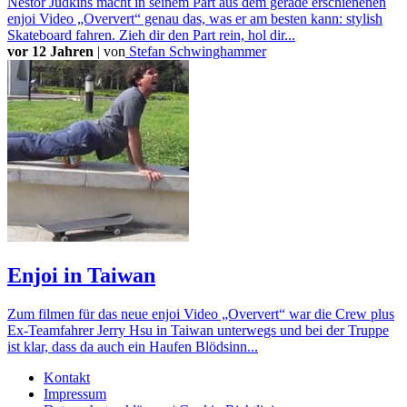
Nestor Judkins macht in seinem Part aus dem gerade erschienenen
enjoi Video „Oververt“ genau das, was er am besten kann: stylish
Skateboard fahren. Zieh dir den Part rein, hol dir...
vor 12 Jahren
|
von
Stefan Schwinghammer
Enjoi in Taiwan
Zum filmen für das neue enjoi Video „Oververt“ war die Crew plus
Ex-Teamfahrer Jerry Hsu in Taiwan unterwegs und bei der Truppe
ist klar, dass da auch ein Haufen Blödsinn...
Kontakt
Impressum