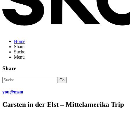
Home
Share
Suche
Menü
Share
Go
you@msm
Carsten in der Elst – Mittelamerika Trip