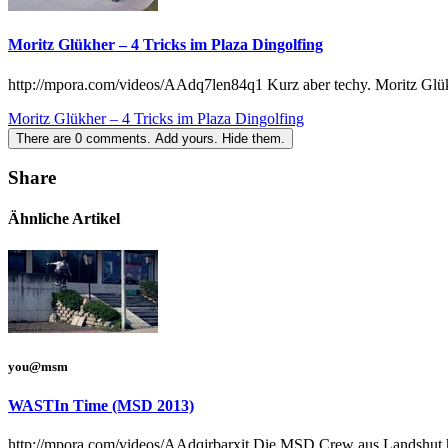
Moritz Glükher – 4 Tricks im Plaza Dingolfing
http://mpora.com/videos/AAdq7len84q1 Kurz aber techy. Moritz Glü
Moritz Glükher – 4 Tricks im Plaza Dingolfing
There are
0
comments.
Add yours.
Hide them.
Share
Ähnliche Artikel
you@msm
WASTIn Time (MSD 2013)
http://mpora.com/videos/AAdqjrbarxit Die MSD Crew aus Landshut h