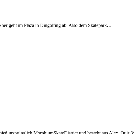
kher geht im Plaza in Dingolfing ab. Also dem Skatepark…
ieß ursprünglich MorphiumSkateDistrict und besteht aus Alex, Quir, 