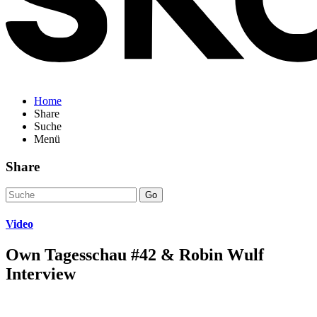
Home
Share
Suche
Menü
Share
Go
Video
Own Tagesschau #42 & Robin Wulf
Interview