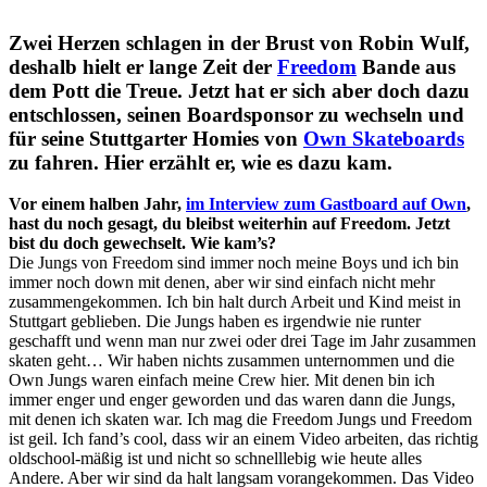
Zwei Herzen schlagen in der Brust von Robin Wulf,
deshalb hielt er lange Zeit der
Freedom
Bande aus
dem Pott die Treue. Jetzt hat er sich aber doch dazu
entschlossen, seinen Boardsponsor zu wechseln und
für seine Stuttgarter Homies von
Own Skateboards
zu fahren. Hier erzählt er, wie es dazu kam.
Vor einem halben Jahr,
im Interview zum Gastboard auf Own
,
hast du noch gesagt, du bleibst weiterhin auf Freedom. Jetzt
bist du doch gewechselt. Wie kam’s?
Die Jungs von Freedom sind immer noch meine Boys und ich bin
immer noch down mit denen, aber wir sind einfach nicht mehr
zusammengekommen. Ich bin halt durch Arbeit und Kind meist in
Stuttgart geblieben. Die Jungs haben es irgendwie nie runter
geschafft und wenn man nur zwei oder drei Tage im Jahr zusammen
skaten geht… Wir haben nichts zusammen unternommen und die
Own Jungs waren einfach meine Crew hier. Mit denen bin ich
immer enger und enger geworden und das waren dann die Jungs,
mit denen ich skaten war. Ich mag die Freedom Jungs und Freedom
ist geil. Ich fand’s cool, dass wir an einem Video arbeiten, das richtig
oldschool-mäßig ist und nicht so schnelllebig wie heute alles
Andere. Aber wir sind da halt langsam vorangekommen. Das Video