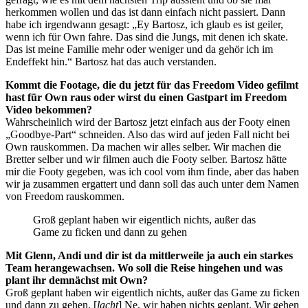
herkommen wollen und das ist dann einfach nicht passiert. Dann
habe ich irgendwann gesagt: „Ey Bartosz, ich glaub es ist geiler,
wenn ich für Own fahre. Das sind die Jungs, mit denen ich skate.
Das ist meine Familie mehr oder weniger und da gehör ich im
Endeffekt hin.“ Bartosz hat das auch verstanden.
Kommt die Footage, die du jetzt für das Freedom Video gefilmt
hast für Own raus oder wirst du einen Gastpart im Freedom
Video bekommen?
Wahrscheinlich wird der Bartosz jetzt einfach aus der Footy einen
„Goodbye-Part“ schneiden. Also das wird auf jeden Fall nicht bei
Own rauskommen. Da machen wir alles selber. Wir machen die
Bretter selber und wir filmen auch die Footy selber. Bartosz hätte
mir die Footy gegeben, was ich cool vom ihm finde, aber das haben
wir ja zusammen ergattert und dann soll das auch unter dem Namen
von Freedom rauskommen.
Groß geplant haben wir eigentlich nichts, außer das
Game zu ficken und dann zu gehen
Mit Glenn, Andi und dir ist da mittlerweile ja auch ein starkes
Team herangewachsen. Wo soll die Reise hingehen und was
plant ihr demnächst mit Own?
Groß geplant haben wir eigentlich nichts, außer das Game zu ficken
und dann zu gehen. [
lacht
] Ne, wir haben nichts geplant. Wir gehen