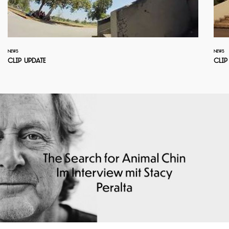
NEWS
NEWS
Clip Update
Clip