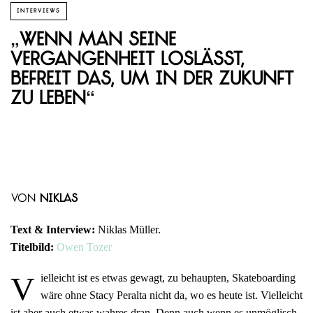
INTERVIEWS
„Wenn man seine
Vergangenheit loslässt,
befreit das, um in der Zukunft
zu leben“
von
Niklas
Text & Interview:
Niklas Müller.
Titelbild:
Owen Tozer
V
ielleicht ist es etwas gewagt, zu behaupten, Skateboarding
wäre ohne Stacy Peralta nicht da, wo es heute ist. Vielleicht
ist aber auch etwas wahres dran. Denn auch wenn es unmöglisch