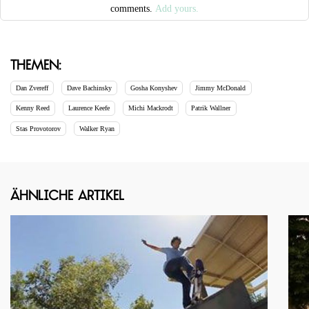
comments.
Add yours.
Themen:
Dan Zvereff
Dave Bachinsky
Gosha Konyshev
Jimmy McDonald
Kenny Reed
Laurence Keefe
Michi Mackrodt
Patrik Wallner
Stas Provotorov
Walker Ryan
Ähnliche Artikel