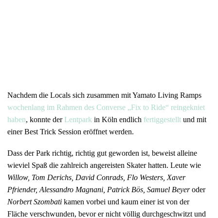
Nachdem die Locals sich zusammen mit Yamato Living Ramps
wochenlang im Rahmen des Converse „Fix to Ride“ reingekniet
haben
, konnte der
Lentpark
in Köln endlich
fertiggestellt
und mit
einer Best Trick Session eröffnet werden.
Dass der Park richtig, richtig gut geworden ist, beweist alleine
wieviel Spaß die zahlreich angereisten Skater hatten. Leute wie
Willow, Tom Derichs, David Conrads, Flo Westers, Xaver
Pfriender, Alessandro Magnani, Patrick Bös, Samuel Beyer
oder
Norbert Szombati
kamen vorbei und kaum einer ist von der
Fläche verschwunden, bevor er nicht völlig durchgeschwitzt und