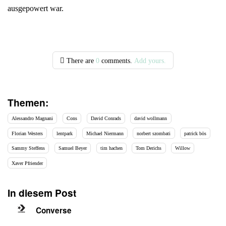
ausgepowert war.
There are
0
comments.
Add yours.
Themen:
Alessandro Magnani
Cons
David Conrads
david wollmann
Florian Westers
lentpark
Michael Niermann
norbert szombati
patrick bös
Sammy Steffens
Samuel Beyer
tim hachen
Tom Derichs
Willow
Xaver Pfriender
In diesem Post
Converse