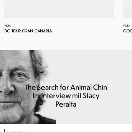
VIDEO
VIDEO
DC Tour Gran Canaria
Goof