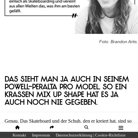
Foto: Brandon Artis.
Das sieht man ja auch in seinem
Powell-Peralta Pro Model. So ein
krassen Mix Up Shape hat es ja
auch noch nie gegeben.
Genau. Das Skateboard und der Schuh, den er kreiert hat, sind so
verschieden, von dem, was alle anderen Pros machen. Er ist
HOME
SHARE
SUCHE
MENÜ
Kontakt
Impressum
Datenschutzerklärung | Cookie-Richtlinie
wirklich ein Original und versucht nicht irgendjemanden zu