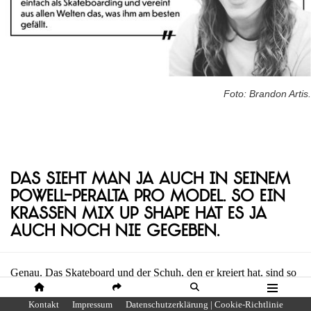
Foto: Brandon Artis.
Das sieht man ja auch in seinem
Powell-Peralta Pro Model. So ein
krassen Mix Up Shape hat es ja
auch noch nie gegeben.
Genau. Das Skateboard und der Schuh, den er kreiert hat, sind so
verschieden, von dem, was alle anderen Pros machen. Er ist
HOME
SHARE
SUCHE
MENÜ
Kontakt
Impressum
Datenschutzerklärung | Cookie-Richtlinie
wirklich ein Original und versucht nicht irgendjemanden zu