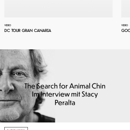
VIDEO
VIDEO
DC Tour Gran Canaria
Goof