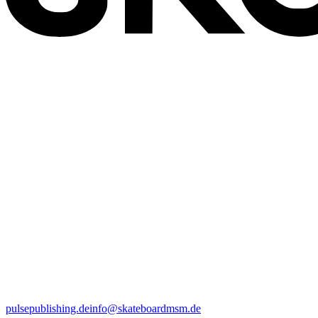
pulsepublishing.de
info@skateboardmsm.de