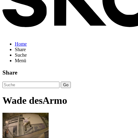
Home
Share
Suche
Menü
Share
Go
Wade desArmo