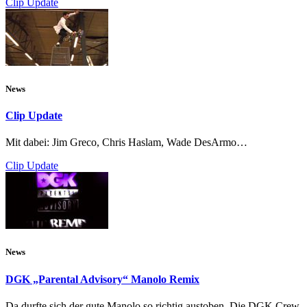
Clip Update
News
Clip Update
Mit dabei: Jim Greco, Chris Haslam, Wade DesArmo…
Clip Update
News
DGK „Parental Advisory“ Manolo Remix
Da durfte sich der gute Manolo so richtig austoben. Die DGK Crew