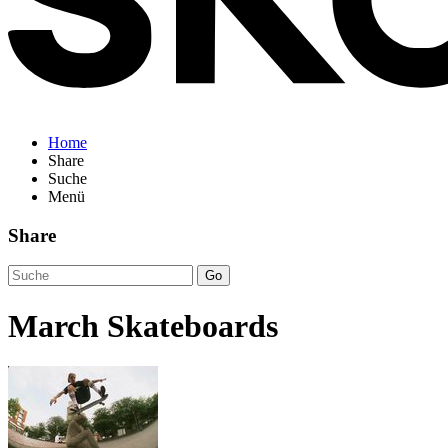
Home
Share
Suche
Menü
Share
Go
March Skateboards