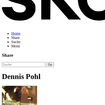
Home
Share
Suche
Menü
Share
Go
Dennis Pohl