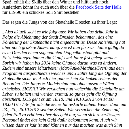
Spaß, erhält die Skills über den Winter und hilft auch noch.
Außerdem könnt ihr euch auch über die
Facebook Seite der Halle
für €19,90 ein schickes Soli Shirt bestellen.
Das sagen die Jungs von der Skatehalle Dresden zu ihrer Lage:
„Also aktuell sieht es wie folgt aus: Wir haben das dritte Jahr in
Folge die Ablehnung der Stadt Dresden bekommen, das eine
Förderung der Skatehalle nicht angedacht ist. Diese Ablehnung hat
aber noch größere Auswirkung. Sie ist nun für zwei Jahre gültig da
es in Dresden einen sogenannten Doppelhaushalt gibt und
Entscheidungen immer direkt auf zwei Jahre fest gelegt werden.
Sprich wir haben bis 2014 keine Chance daran was zu ändern.
Zudem sind unsere Mitarbeiter (Max/Anke/Matthias/Sven) aus dem
Programm ausgeschieden welches uns 3 Jahre lang die Öffnung der
Skatehalle sicherte. Auch hier gab es kein Einlenken seitens der
Behörden. Die Jungs & Mädels sind nun ohne unseren Willen
arbeitslos. SICK!!!! Wir versuchen nun weiterhin die Skatehalle am
Leben zu halten und werden erstmal so gut es geht die Öffnung
absichern. LOS geht es am 18.10. und 19.10.2012 von 14.00 –
18.00 Uhr / 3€ für alle die keine Jahreskarte haben. Weiter dann am
23., 25., 26.10.2012 selbige Zeiten. Wir versuchen die Zeiten auf
jeden Fall zu erhöhen aber das geht nur, wenn sich zuverlässiges
Personal findet das kein Geld dafür bekommen kann. Auch wir
wissen dass es kalt ist und können nur das machen was auch Sinn